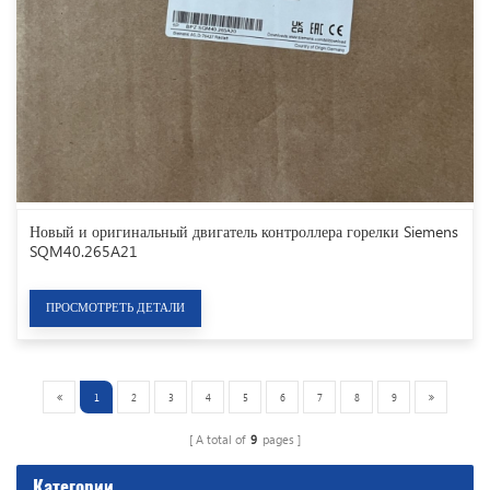
Новый и оригинальный двигатель контроллера горелки Siemens
SQM40.265A21
ПРОСМОТРЕТЬ ДЕТАЛИ
1
2
3
4
5
6
7
8
9
A total of
9
pages
Категории