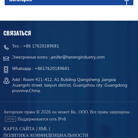
СВЯЗАТЬСЯ
Тел. :
+86 17620189681
Электронная почта :
jenifer@henengindustry.com
Whatsapp :
+8617620189681
Add : Room 411-412. A1 Buliding Qiangsheng .jiangxia
,huangshi street. baiyun district, Guangzhou city ,Guangdong
province.China.
Авторские права © 2026 он может Ко., ООО. Все права защищены .
Поддерживается сеть IPv6
КАРТА САЙТА
XML
|
|
ПОЛИТИКА КОНФИДЕНЦИАЛЬНОСТИ