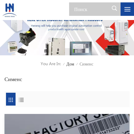
You Are In:
Дом
Сименс
/
/
Сименс