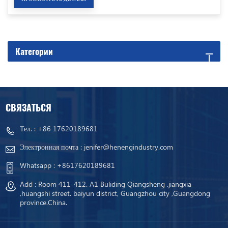
Категории
СВЯЗАТЬСЯ
Тел. :
+86 17620189681
Электронная почта :
jenifer@henengindustry.com
Whatsapp :
+8617620189681
Add : Room 411-412. A1 Buliding Qiangsheng .jiangxia
,huangshi street. baiyun district, Guangzhou city ,Guangdong
province.China.