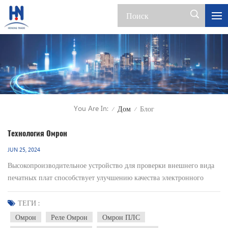
You Are In:
Дом
Блог
/
/
Технология Омрон
JUN 25, 2024
Высокопроизводительное устройство для проверки внешнего вида
печатных плат способствует улучшению качества электронного
оборудования.В бытовой технике, мобильных телефонах и другом
электронном оборудовании есть много мест для использования
ТЕГИ :
«печатных плат», сваренных с электронными деталями и
Омрон
Реле Омрон
Омрон ПЛС
снабженных монтажной проводкой. Если один из электронных